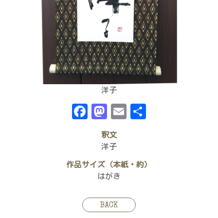
洋子
Facebook
Mastodon
Email
共
有
釈文
洋子
作品サイズ（本紙・約）
はがき
BACK