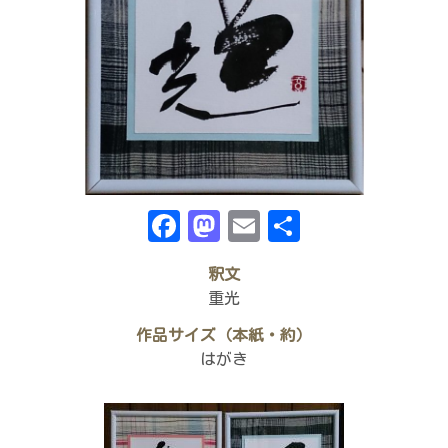
Facebook
Mastodon
Email
共
有
釈文
重光
作品サイズ（本紙・約）
はがき