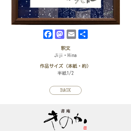
Facebook
Mastodon
Email
共
有
釈文
Jiji・Hina
作品サイズ（本紙・約）
半紙1/2
BACK