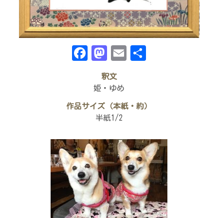
Facebook
Mastodon
Email
共
有
釈文
姫・ゆめ
作品サイズ（本紙・約）
半紙1/2