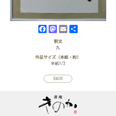
Facebook
Mastodon
Email
共
有
釈文
九
作品サイズ（本紙・約）
半紙1/2
BACK