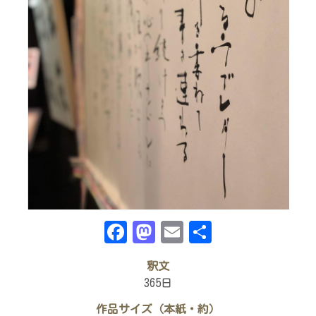
Facebook
Mastodon
Email
共
有
釈文
365日
作品サイズ（本紙・約）