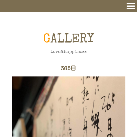
GALLERY
Love&Happiness
365日