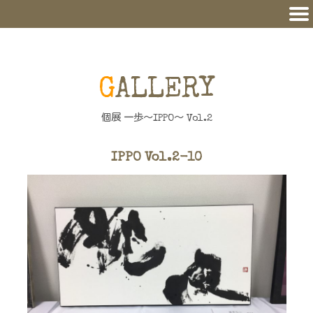
GALLERY
個展 一歩～IPPO～ Vol.2
IPPO Vol.2-10