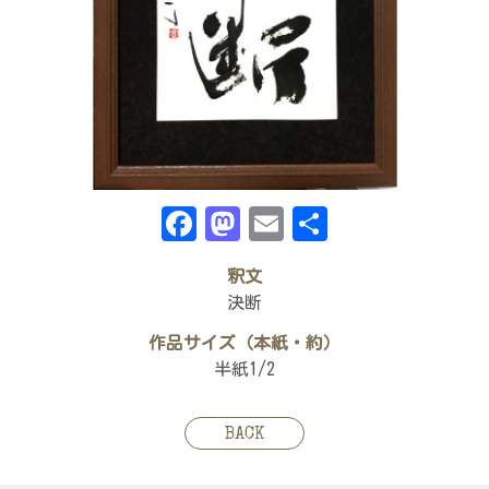
Facebook
Mastodon
Email
共
有
釈文
決断
作品サイズ（本紙・約）
半紙1/2
BACK