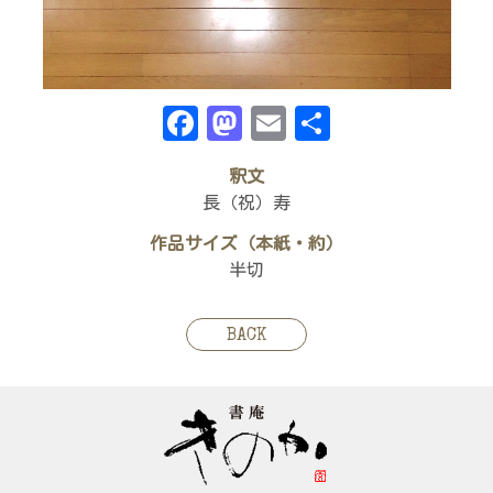
Facebook
Mastodon
Email
共
有
釈文
長（祝）寿
作品サイズ（本紙・約）
半切
BACK