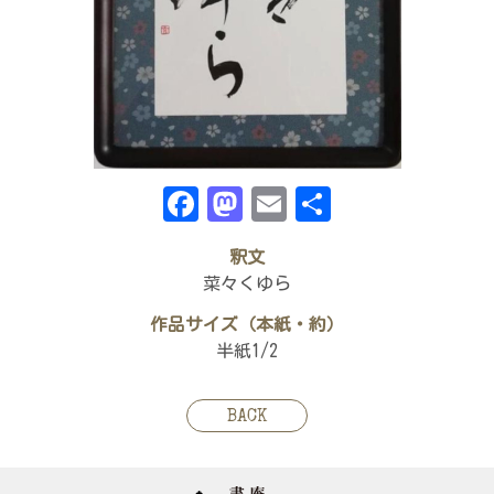
Facebook
Mastodon
Email
共
有
釈文
菜々くゆら
作品サイズ（本紙・約）
半紙1/2
BACK